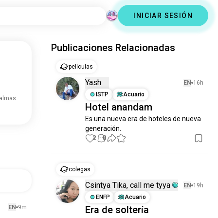
INICIAR SESIÓN
Publicaciones Relacionadas
películas
Yash
EN
16h
ISTP
Acuario
 almas
Hotel anandam
Es una nueva era de hoteles de nueva 
generación.
2
0
colegas
Csintya Tika, call me tyya
EN
19h
ENFP
Acuario
EN
9m
Era de soltería