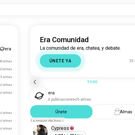
Era Comunidad
La comunidad de era, chatea, y debate.
era
ÚNETE YA
25
 M almas
60 almas
25 almas
TODO
il almas
era
il almas
6 publicaciones
25 almas
Únete
Almas
il almas
Lo mejor de hoy
il almas
Cypress
mil almas