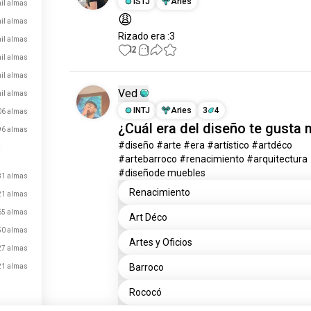
ISTJ
Aries
mil almas
😩
mil almas
Rizado era :3
mil almas
12
1
mil almas
mil almas
Ved
mil almas
INTJ
Aries
3
4
06 almas
¿Cuál era del diseño te gusta
96 almas
#diseño #arte #era #artístico #artdéco 
#artebarroco #renacimiento #arquitectura 
#diseñode muebles
81 almas
Renacimiento
21 almas
65 almas
Art Déco
50 almas
Artes y Oficios
27 almas
Barroco
21 almas
Rococó
12 votos