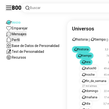
Boo
Buscar
Inicio
Universos
Emparejar
Mensajes
historia
tiempo
Perfil
|
|
Base de Datos de Personalidad
historia
3,3
Test de Personalidad
tiempo
7
Recursos
era
años90
49 m
noche
45 m
fin_de_semana
27 mil almas
domingo
22 m
mañana
17 m
día
3,7 