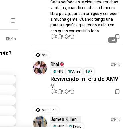
Cada período en la vida tiene muchas 
ventajas, cuando estaba soltero era 
libre para jugar con amigos y conocer 
a mucha gente. Cuando tengo una 
pareja significa que tengo a alguien 
con quien compartirlo todo.
2
0
EN
1a
1/4
 más?
rock
Rhai
EN
1d
INFJ
Aries
8
7
Reviviendo mi era de AMV
🥺
2
0
tokusatsu
James Killen
EN
1d
INFP
Tauro