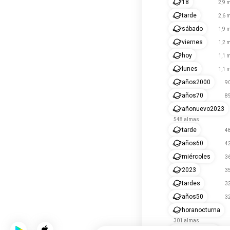
18
2,9 
tarde
2,6 
sábado
1,9 
viernes
1,2 
hoy
1,1 
lunes
1,1 
años2000
9
años70
8
añonuevo2023
548 almas
tarde
4
años60
4
miércoles
3
2023
3
tardes
3
años50
3
horanocturna
301 almas