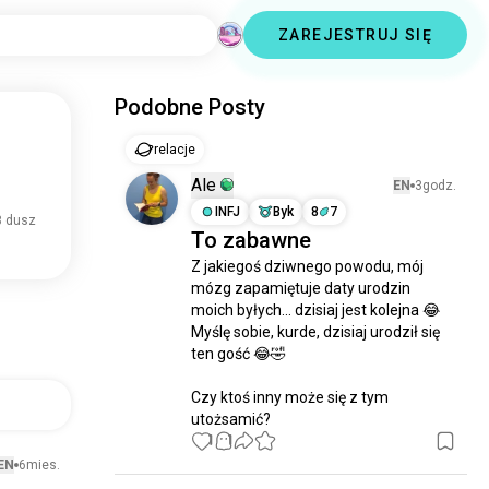
ZAREJESTRUJ SIĘ
Podobne Posty
relacje
Ale
EN
3godz.
INFJ
Byk
8
7
8 dusz
To zabawne
Z jakiegoś dziwnego powodu, mój 
mózg zapamiętuje daty urodzin 
moich byłych... dzisiaj jest kolejna 😂 
Myślę sobie, kurde, dzisiaj urodził się 
ten gość 😂🤣

Czy ktoś inny może się z tym 
utożsamić?
1
1
EN
6mies.