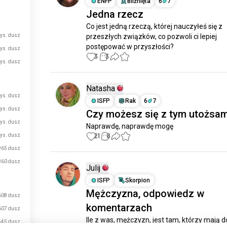
ENFP
Bliźnięta
6
7
Jedna rzecz
Co jest jedną rzeczą, której nauczyłeś się z 
tys. dusz
przeszłych związków, co pozwoli ci lepiej 
postępować w przyszłości?
tys. dusz
3
3
tys. dusz
Natasha
tys. dusz
ISFP
Rak
6
7
tys. dusz
Czy możesz się z tym utożsam
tys. dusz
Naprawdę, naprawdę mogę
21
8
tys. dusz
965 dusz
860 dusz
Julij
ISFP
Skorpion
Mężczyzna, odpowiedz w
608 dusz
komentarzach
607 dusz
Ile z was, mężczyzn, jest tam, którzy mają do
545 dusz