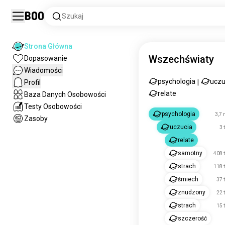
Boo
Szukaj
Strona Główna
Wszechświaty
Dopasowanie
Wiadomości
psychologia
uczu
Profil
|
relate
Baza Danych Osobowości
Testy Osobowości
psychologia
3,7 
Zasoby
uczucia
3 
relate
samotny
408 
strach
118 
śmiech
37 
znudzony
22 
strach
15 
szczerość