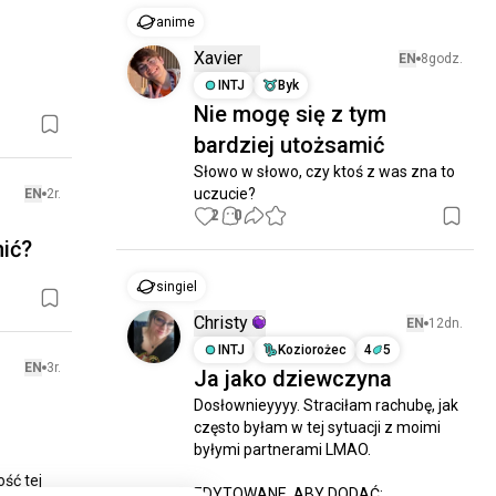
anime
Xavier
EN
8godz.
INTJ
Byk
Nie mogę się z tym
bardziej utożsamić
Słowo w słowo, czy ktoś z was zna to 
uczucie?
EN
2r.
2
0
ić?
singiel
Christy
EN
12dn.
INTJ
Koziorożec
4
5
EN
3r.
Ja jako dziewczyna
Dosłownieyyyy. Straciłam rachubę, jak 
często byłam w tej sytuacji z moimi 
byłymi partnerami LMAO.

ść tej 
EDYTOWANE, ABY DODAĆ:
