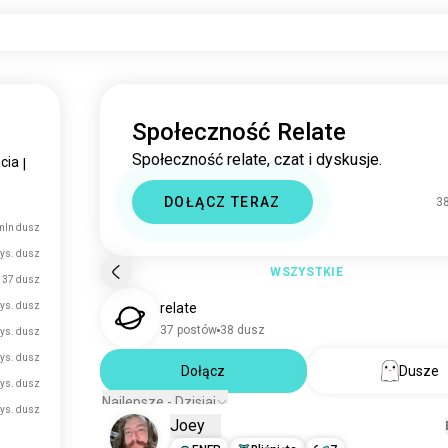
Społeczność Relate
Społeczność relate, czat i dyskusje.
cia
|
DOŁĄCZ TERAZ
3
mln dusz
tys. dusz
WSZYSTKIE
37 dusz
tys. dusz
relate
37 postów
38 dusz
tys. dusz
tys. dusz
Dołącz
Dusze
tys. dusz
Najlepsze - Dzisiaj
tys. dusz
Joey