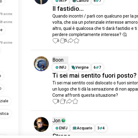
INTP
Cancro
6
7
no
Il fastidio...
78 anime
Quando incontri / parli con qualcuno per la p
volta, che sia un potenziale interesse amoro
08 anime
altro, qual è qualcosa che ti darà fastidio e ti 
te
perdere completamente interesse? 🤔
6
15
78 anime
Boon
INFJ
Vergine
6
7
Ti sei mai sentito fuori posto?
o
Ti sei mai sentito così dislocato o fuori sinton
o
un luogo che ti dà la sensazione di non appa
Come affronti questa situazione?
8
7
ziale
stica
Jon
ENFJ
Acquario
3
4
Strano