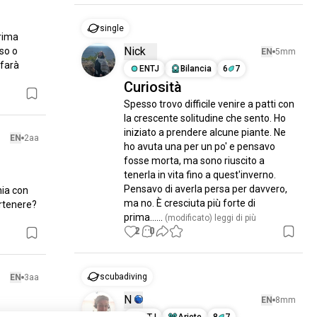
single
rima 
Nick
so o 
EN
5mm
farà 
ENTJ
Bilancia
6
7
Curiosità
Spesso trovo difficile venire a patti con 
la crescente solitudine che sento. Ho 
iniziato a prendere alcune piante. Ne 
EN
2aa
ho avuta una per un po' e pensavo 
fosse morta, ma sono riuscito a 
tenerla in vita fino a quest'inverno. 
Pensavo di averla persa per davvero, 
ia con 
ma no. È cresciuta più forte di 
rtenere? 
prima......
 (modificato)
 leggi di più
2
0
scubadiving
EN
3aa
N
EN
8mm