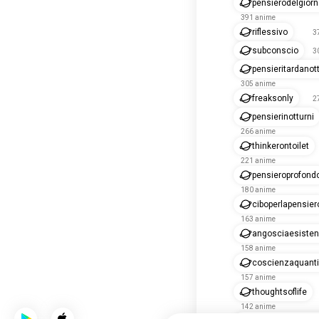
pensierodelgior
391 anime
riflessivo
3
subconscio
3
pensieritardanot
305 anime
freaksonly
2
pensierinotturni
266 anime
thinkerontoilet
221 anime
pensieroprofond
180 anime
ciboperlapensier
163 anime
angosciaesisten
158 anime
coscienzaquanti
157 anime
thoughtsoflife
142 anime