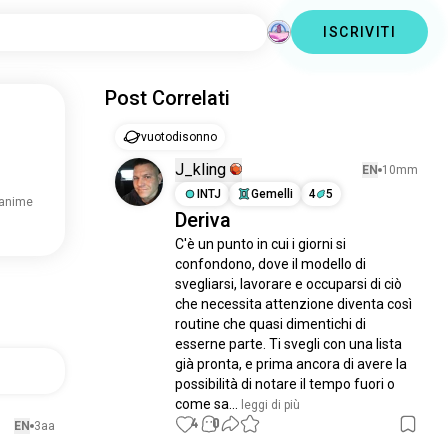
ISCRIVITI
Post Correlati
vuotodisonno
J_kling
EN
10mm
INTJ
Gemelli
4
5
 anime
Deriva
C'è un punto in cui i giorni si 
confondono, dove il modello di 
svegliarsi, lavorare e occuparsi di ciò 
che necessita attenzione diventa così 
routine che quasi dimentichi di 
esserne parte. Ti svegli con una lista 
già pronta, e prima ancora di avere la 
possibilità di notare il tempo fuori o 
come sa...
 leggi di più
4
0
EN
3aa