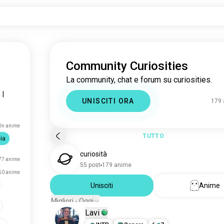
Community Curiosities
La community, chat e forum su curiosities.
a
|
UNISCITI ORA
179
ln anime
TUTTO
ia
curiosità
77 anime
55 post
179 anime
50 anime
Unisciti
Anime
Migliori - Oggi
Lavi