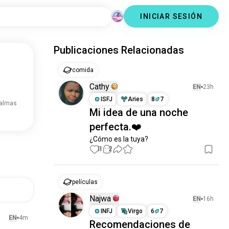
INICIAR SESIÓN
Publicaciones Relacionadas
comida
Cathy
EN
23h
ISFJ
Aries
8
7
 almas
Mi idea de una noche
perfecta.❤️
¿Cómo es la tuya?
11
2
películas
Najwa
EN
16h
INFJ
Virgo
6
7
EN
4m
Recomendaciones de