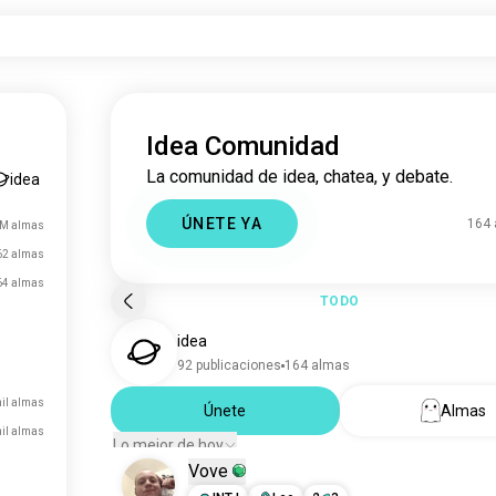
Idea Comunidad
La comunidad de idea, chatea, y debate.
idea
ÚNETE YA
164
 M almas
62 almas
64 almas
TODO
idea
92 publicaciones
164 almas
mil almas
Únete
Almas
mil almas
Lo mejor de hoy
Vove