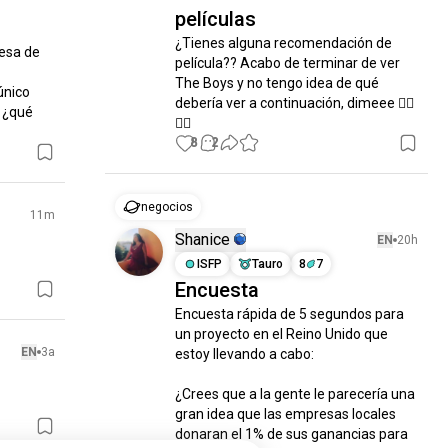
películas
¿Tienes alguna recomendación de 
esa de 
película?? Acabo de terminar de ver 
The Boys y no tengo idea de qué 
nico 
debería ver a continuación, dimeee ✌🏿
 ¿qué 
✌🏿
8
2
negocios
11m
Shanice
EN
20h
ISFP
Tauro
8
7
Encuesta
Encuesta rápida de 5 segundos para 
un proyecto en el Reino Unido que 
EN
3a
estoy llevando a cabo:

¿Crees que a la gente le parecería una 
gran idea que las empresas locales 
donaran el 1% de sus ganancias para 