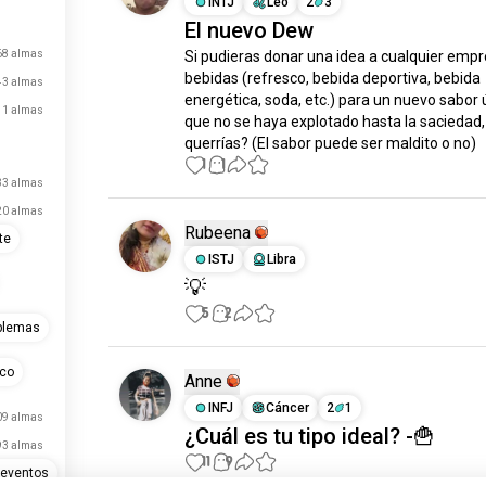
INTJ
Leo
2
3
El nuevo Dew
68 almas
Si pudieras donar una idea a cualquier empr
bebidas (refresco, bebida deportiva, bebida 
43 almas
energética, soda, etc.) para un nuevo sabor ú
11 almas
que no se haya explotado hasta la saciedad,
querrías? (El sabor puede ser maldito o no)
1
1
33 almas
20 almas
Rubeena
te
ISTJ
Libra
💡
5
2
blemas
ico
Anne
INFJ
Cáncer
2
1
09 almas
¿Cuál es tu tipo ideal? -🍟
93 almas
11
9
_eventos