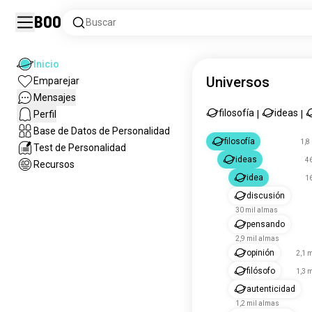
Boo
Buscar
Inicio
Universos
Emparejar
Mensajes
filosofía
ideas
Perfil
|
|
Base de Datos de Personalidad
filosofía
1,8
Test de Personalidad
ideas
4
Recursos
idea
1
discusión
30 mil almas
pensando
2,9 mil almas
opinión
2,1 
filósofo
1,3 
autenticidad
1,2 mil almas