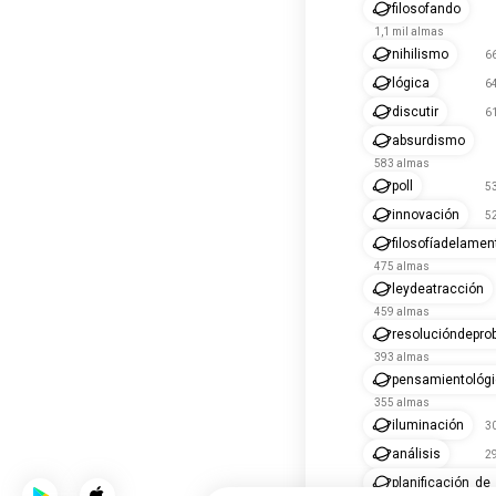
filosofando
1,1 mil almas
nihilismo
6
lógica
6
discutir
6
absurdismo
583 almas
poll
5
innovación
5
filosofíadelamen
475 almas
leydeatracción
459 almas
resolucióndepro
393 almas
pensamientológ
355 almas
iluminación
3
análisis
2
planificación_de