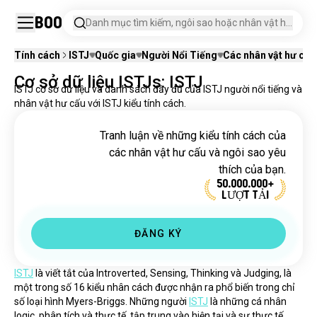
Boo
Danh mục tìm kiếm, ngôi sao hoặc nhân vật hư
cấu.
Tính cách
ISTJ
Quốc gia
Người Nổi Tiếng
Các nhân vật hư cấu
Cơ sở dữ liệu ISTJs: ISTJ
ISTJ cơ sở dữ liệu và danh sách đầy đủ của ISTJ người nổi tiếng và
nhân vật hư cấu với ISTJ kiểu tính cách.
Tranh luận về những kiểu tính cách của
các nhân vật hư cấu và ngôi sao yêu
thích của bạn.
50.000.000+
LƯỢT TẢI
ĐĂNG KÝ
ISTJ
 là viết tắt của Introverted, Sensing, Thinking và Judging, là 
một trong số 16 kiểu nhân cách được nhận ra phổ biến trong chỉ 
số loại hình Myers-Briggs. Những người 
ISTJ
 là những cá nhân 
logic, phân tích và thực tế, tập trung vào hiện tại và sự thực tế, 