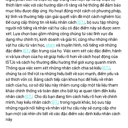
thích làm việc với các hướng dẫn rõ ràng và hệ thống để đảm bảo 
mục tiêu được đáp ứng. Họ hoạt động một cách có phương pháp, 
kỹ tính và thường tiếp cận giải quyết vấn đề một cách nghiêm túc.
Để cung cấp thông tin về kiểu nhân cách 
ISTJ
, bộ sưu tập những 
người nổi tiếng và nhân vật hư cấu có đặc điểm này sẽ được xem 
xét. Lựa chọn bao gồm những công chúng từ các lĩnh vực đa 
dạng như chính trị, kinh doanh và giải trí, cũng như những nhân 
vật hư cấu từ văn học, 
phim
 và truyền hình, nổi tiếng với những 
đặc điểm 
ISTJ
 đặc trưng của họ. Việc xem xét các đặc điểm, hành 
vi và lựa chọn của họ sẽ giúp hiểu rõ hơn về cách hoạt động của 
ISTJs và cách họ thường điều hướng thế giới xung quanh mình.
Thông qua việc xem xét những nhân cách chia sẻ kiểu 
ISTJ
, 
chúng ta có thể rút ra những hiểu biết về sức mạnh, điểm yếu và 
sở thích vốn có. Bằng cách tiếp cận khoa học để hiểu về nhân 
cách của họ, cơ sở dữ liệu này nhằm cung cấp một tài liệu tham 
khảo chính thống và toàn diện cho bất kỳ ai quan tâm đến kiểu 
nhân cách 
ISTJ
. Cho dù bạn đang tìm cách hiểu rõ hơn về chính 
mình, hay kiểu nhân cách 
ISTJ
 trong người khác, bộ sưu tập 
những người nổi tiếng và nhân vật hư cấu này sẽ cung cấp cho 
bạn một cái nhìn chi tiết về các đặc điểm xác định kiểu nhân cách 
này.