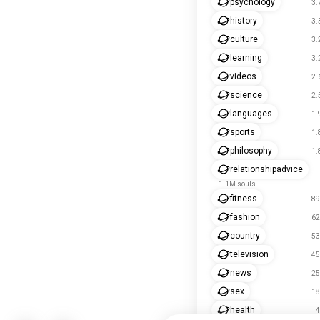
psychology
3.
history
3.
culture
3.
learning
3.
videos
2.
science
2.
languages
1.
sports
1.
philosophy
1.
relationshipadvice
1.1M souls
fitness
89
fashion
62
country
53
television
45
news
25
sex
18
health
4