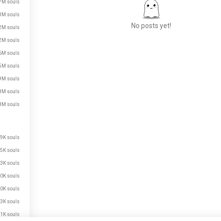
7M souls
3M souls
No posts yet!
2M souls
2M souls
6M souls
Meet New People
5M souls
50,000,000+
9M souls
DOWNLOADS
8M souls
8M souls
9K souls
5K souls
3K souls
0K souls
0K souls
3K souls
1K souls