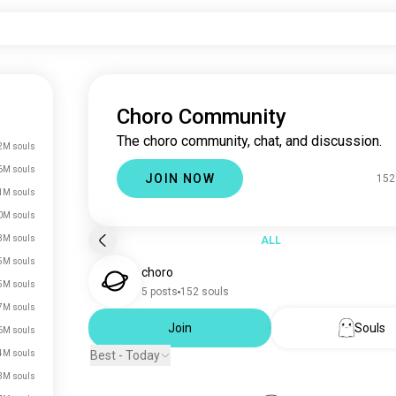
Choro Community
The choro community, chat, and discussion.
2M souls
6M souls
JOIN NOW
152
1M souls
0M souls
3M souls
ALL
5M souls
choro
5M souls
5 posts
152 souls
7M souls
Join
Souls
6M souls
4M souls
Best - Today
3M souls