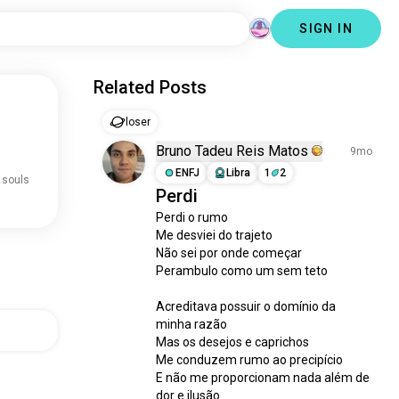
SIGN IN
Related Posts
loser
Bruno Tadeu Reis Matos
9mo
ENFJ
Libra
1
2
 souls
Perdi
Perdi o rumo

Me desviei do trajeto 

Não sei por onde começar 

Perambulo como um sem teto 

Acreditava possuir o domínio da 
minha razão 

Mas os desejos e caprichos 

Me conduzem rumo ao precipício 

E não me proporcionam nada além de 
dor e ilusão 
