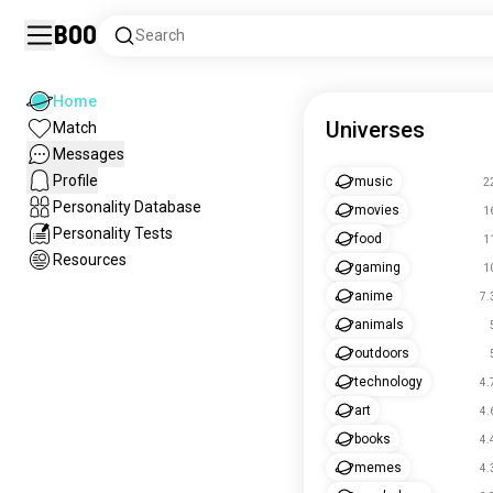
Boo
Search
Home
Universes
Match
Messages
Profile
music
2
Personality Database
movies
1
Personality Tests
food
1
Resources
gaming
1
anime
7.
animals
outdoors
technology
4.
art
4.
books
4.
memes
4.