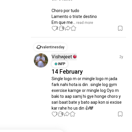
Choro por tudo

Lamento o triste destino 

Em que me...
 read more
2
0
valentinesday
Vishwjeet
2y
INFP
14 February
Single logo m or mingle logo m jada 
fark nahi hota is din . single log gym 
exercise karnge or mingle log Oyo m 
baki to aap samj hi gye honge choro y 
sari baat bate y bato aap kon si excise 
kar rahe ho us din 👍🐼
1
0