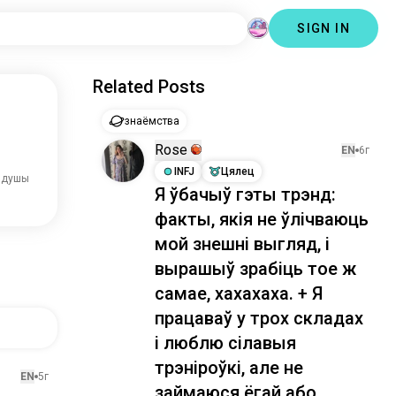
SIGN IN
Related Posts
знаёмства
Rose
EN
6г
INFJ
Цялец
 душы
Я ўбачыў гэты трэнд:
факты, якія не ўлічваюць
мой знешні выгляд, і
вырашыў зрабіць тое ж
самае, хахахаха. + Я
працаваў у трох складах
і люблю сілавыя
трэніроўкі, але не
EN
5г
займаюся ёгай або