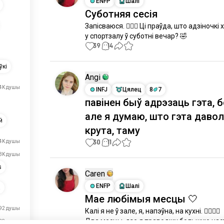
ENFP
Шалі
Суботняя сесія
Запісваюся. 🏋🏻‍♀️ Ці праўда, што адзіночкі 
у спортзалу ў суботні вечар? 🤣
39
14
ўкі
Angi
4K душы
INFJ
Цялец
8
7
павінен быў адрэзаць гэта, б
але я думаю, што гэта давол
й
крута, таму
30
11
.4K душы
.3K душы
s
Caren
ENFP
Шалі
а
Мае любімыя месцы 🤍
92 душы
Калі я не ў зале, я, напэўна, на кухні. 🏋🏻‍♀️🍳

Два месцы, дзе я праводжу большую част
28 душы