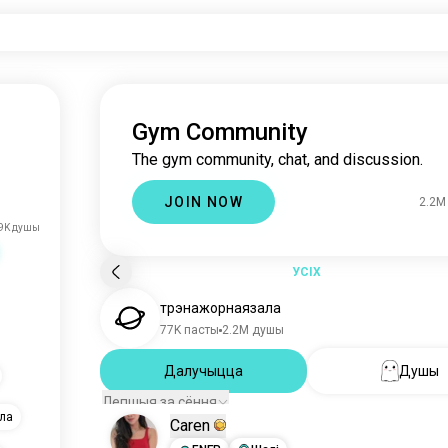
Gym Community
The gym community, chat, and discussion.
JOIN NOW
2.2M
9K душы
УСІХ
трэнажорнаязала
77K пасты
2.2M душы
Далучыцца
Душы
Лепшыя за сёння
ла
Caren