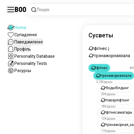
Boo
Пошук
Home
Сусветы
Супадзенні
Паведамленні
фітнес
Профіль
|
трэнажорнаязала
Personality Database
Personality Tests
фітнес
89
Рэсурсы
трэнажорнаязала
2.2M душы
бодыбілдынг
39K душы
паварліфтынг
18K душы
фітнесаматары
12K душы
трэнажорная_за
11K душы