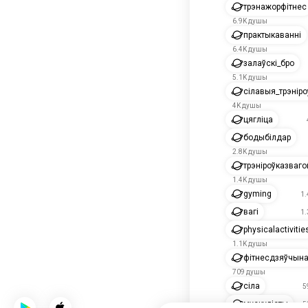
трэнажорфітнес
6.9K душы
практыкаванні
6.4K душы
залаўскі_бро
5.1K душы
сілавыя_трэніро
4K душы
цягліца
бодыбілдар
2.8K душы
трэніроўказваго
1.4K душы
gyming
1
вагі
1
physicalactivitie
1.1K душы
фітнесдзяўчын
709 душы
сіла
5
мускулісты
5