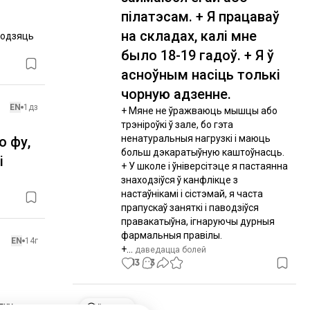
пілатэсам. + Я працаваў
на складах, калі мне
ходзяць 
было 18-19 гадоў. + Я ў
асноўным насіць толькі
чорную адзенне.
EN
1дз
+ Мяне не ўражваюць мышцы або 
трэніроўкі ў зале, бо гэта 
ненатуральныя нагрузкі і маюць 
о фу,
больш дэкаратыўную каштоўнасць.

і
+ У школе і ўніверсітэце я пастаянна 
знаходзіўся ў канфлікце з 
настаўнікамі і сістэмай, я часта 
прапускаў заняткі і паводзіўся 
правакатыўна, ігнаруючы дурныя 
фармальныя правілы.

EN
14г
+...
 даведацца болей
13
3
ку 
ўсесвет