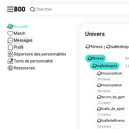
Boo
Chercher
Accueil
Univers
Match
Messages
fitness
salledesp
Profil
|
Répertoire des personnalités
fitness
89
Tests de personnalité
salledesport
2,
Ressources
musculation
39 k âmes
musculation
18 k âmes
accro_du_gym
12 k âmes
salle_de_sport
11 k âmes
salledefitness
6,9 k âmes