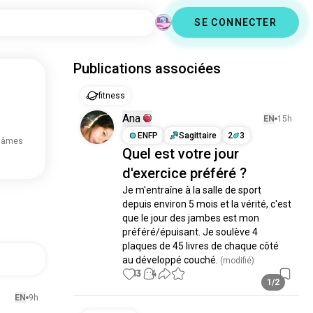
SE CONNECTER
Publications associées
fitness
Ana
EN
15h
ENFP
Sagittaire
2
3
M âmes
Quel est votre jour
d'exercice préféré ?
Je m'entraîne à la salle de sport 
depuis environ 5 mois et la vérité, c'est 
que le jour des jambes est mon 
préféré/épuisant. Je soulève 4 
plaques de 45 livres de chaque côté 
au développé couché.
 (modifié)
13
4
1/2
EN
9h