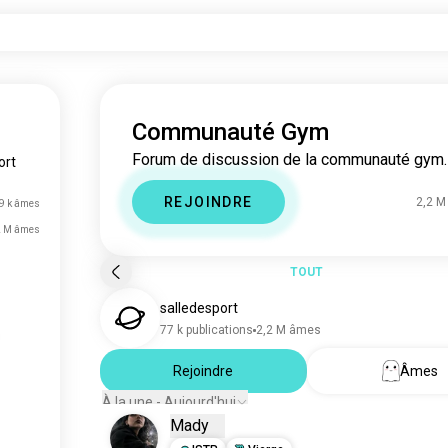
Communauté Gym
Forum de discussion de la communauté gym.
ort
REJOINDRE
2,2 
9 k âmes
2 M âmes
TOUT
salledesport
77 k publications
2,2 M âmes
Rejoindre
Âmes
À la une - Aujourd'hui
Mady