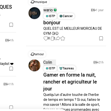
musique
LQUES
wario
EN
1 jour

ISTP
Cancer
bonjour
QUEL EST LE MEILLEUR MORCEAU DE 
GYM 🧐😜
10
2
EN
1h
amour


Colin
EN
21h
aylist ❤️
ISTP
Taureau
Gamer en forme la nuit,
rancher et agriculteur le
EN
11h
jour
Quelqu'un d'autre touche de l'herbe 
de temps en temps ? Si oui, faites-le 
moi savoir ! Allons à la salle de sport, 
faisons quelques promenades avec 