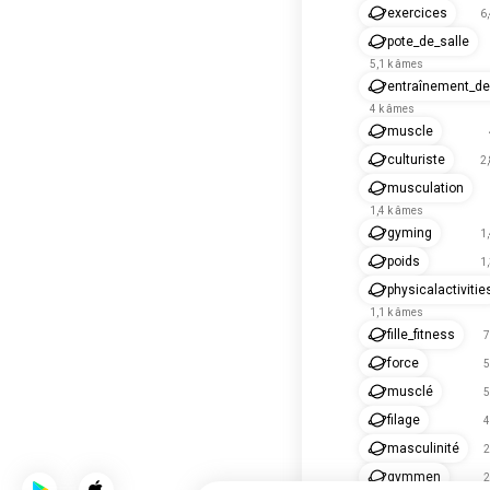
exercices
6
pote_de_salle
5,1 k âmes
entraînement_de
4 k âmes
muscle
culturiste
2
musculation
1,4 k âmes
gyming
1
poids
1
physicalactivitie
1,1 k âmes
fille_fitness
7
force
5
musclé
5
filage
4
masculinité
2
gymmen
2