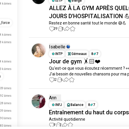
ISTP
Vierge
,4 k âmes
ALLEZ À LA GYM APRÈS QUE
JOURS D'HOSPITALISATION 
Restez en bonne santé tout le monde 😅💪
_force
29
3
4 k âmes
,8 k âmes
Isabelle
INTP
Gémeaux
8
7
Jour de gym 🤸🏻❤️
,4 k âmes
Qu'est-ce que vous écoutez récemment ? 👀
,3 k âmes
J'ai besoin de nouvelles chansons pour ma pl
s
12
4
09 âmes
92 âmes
Ann
28 âmes
INFJ
Balance
8
7
Entraînement du haut du corps
39 âmes
90 âmes
Activité quotidienne
9
2
83 âmes