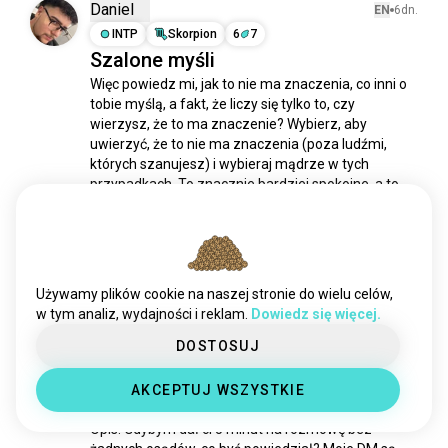
wspomnienia
1,3 tys. dusz
Daniel
EN
6dn.
bez_dzieci
1,2 tys. dusz
INTP
Skorpion
6
7
Szalone myśli
egzystencjalizm
1,2 tys. dusz
Więc powiedz mi, jak to nie ma znaczenia, co inni o 
pytania_życiowe
761 dusz
tobie myślą, a fakt, że liczy się tylko to, czy 
ludzkość
760 dusz
wierzysz, że to ma znaczenie? Wybierz, aby 
wszystkiegonajlepszegozokazjiurodzin
uwierzyć, że to nie ma znaczenia (poza ludźmi, 
756 dusz
których szanujesz) i wybieraj mądrze w tych 
dominacja
752 dusz
przypadkach. To znacznie bardziej spokojne, a to 
doświadczenia
twoje życie, nie...
662 dusz
 czytaj więcej
4
1
macierz
625 dusz
everydaylife
576 dusz
nowerzeczy
555 dusz
kili Malikia
EN
14dn.
Używamy plików cookie na naszej stronie do wielu celów,
ucieczka
480 dusz
ISFJ
Ryby
w tym analiz, wydajności i reklam.
Dowiedz się więcej.
Tytuł: 1 pytanie... czy odpowiesz
doświadczenieżyciowe
434 dusz
DOSTOSUJ
wojownik
413 dusz
szczerze?
alternatywny
357 dusz
Tytuł: 1 pytanie... czy odpowiesz szczerze?

AKCEPTUJ WSZYSTKIE
korzyści
308 dusz
Opis: Gdybym dał ci 5 minut na rozmowę bez 
wartość
306 dusz