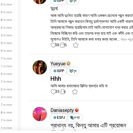
ISFP
বৃষ
.9 লা সোওল
দুঃখ
.9 লা সোওল
আজ আমি দুঃখিত হয়েছি কারণ আমি একজন ছেলেকে পছন্দ করতা
.8 লা সোওল
তিনি আমাকে পছন্দ করতেন কিন্তু দুর্ভাগ্যবশত আমি একটি খারাপ
আক্রমণের শিকার হয়েছিলাম তাই আমি যোগাযোগ বন্ধ করার চেষ্ট
.4 লা সোওল
নিজেকে বিচ্ছিন্ন করি এবং তারপর বন্ধ হয়ে যাই এবং কাঁদি এবং 
.3 লা সোওল
সুযোগও দিইনি, তিনি আমাকে কথা বলার জন্য অনেক...
 আরও পড়ুন
.9 লা সোওল
58
15
.9 লা সোওল
.7 লা সোওল
Yueyue
.1 লা সোওল
ISFP
বৃষ
.9 লা সোওল
Hhh
.7 লা সোওল
আমি আমার ক্যামেরায় ফিল্টার ব্যবহার করি না
.5 লা সোওল
35
6
.3 লা সোওল
.7 লা সোওল
Daniasepty
.8 লা সোওল
ESFJ
কণ্যা
.7 লা সোওল
প্রাধান্য নয়, কিন্তু আমার এটি প্রয়োজন
1 লা সোওল
38
4