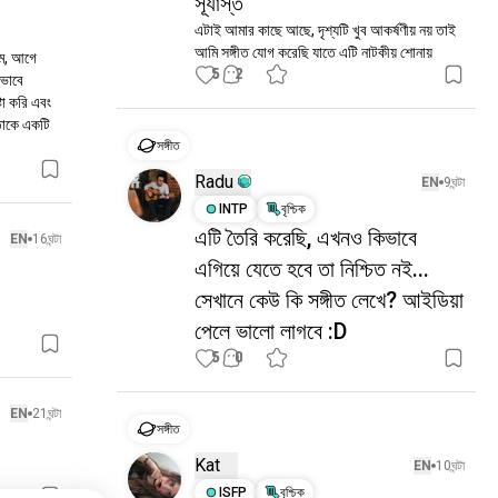
সূর্যাস্ত
এটাই আমার কাছে আছে, দৃশ্যটি খুব আকর্ষণীয় নয় তাই 
আমি সঙ্গীত যোগ করেছি যাতে এটি নাটকীয় শোনায়
ম, আগে 
5
2
ভাবে 
া করি এবং 
তাকে একটি 
সঙ্গীত
Radu
EN
9ঘন্টা
INTP
বৃশ্চিক
এটি তৈরি করেছি, এখনও কিভাবে
EN
16ঘন্টা
এগিয়ে যেতে হবে তা নিশ্চিত নই...
সেখানে কেউ কি সঙ্গীত লেখে? আইডিয়া
পেলে ভালো লাগবে :D
5
0
EN
21ঘন্টা
সঙ্গীত
Kat
EN
10ঘন্টা
ISFP
বৃশ্চিক