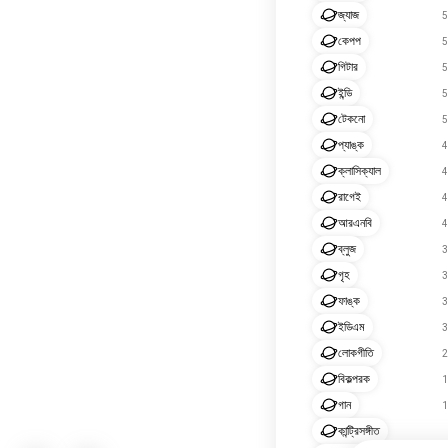
জ্যাজ
5
কেপপ
5
গিটার
5
ইন্ডি
5
টেকনো
5
প্যাঙ্ক
4
ক্লাসিক্যাল
4
রাগেই
4
আরএনবি
4
ব্লুজ
3
গৃহ
3
ফাঙ্ক
3
ইডিএম
3
লোকগীতি
2
বিকল্পরক
1
গান
1
কান্ট্রিসঙ্গীত