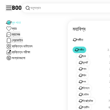
Boo
অনুসন্ধান
মূল পাতা
মহাবিশ্ব
ম্যাচ
ম্যাসেজ
সঙ্গীত
প্রোফাইল
ব্যক্তিত্ব ডাটাবেস
সঙ্গীত
2.
ব্যক্তিত্ব পরীক্ষা
রক
সংস্থানগুলো
কন্সার্ট
গান
র্যাপ
পপ
হিপহপ
মেটাল
ইলেক্ট্রনিক
7
ল্যাটিন
6