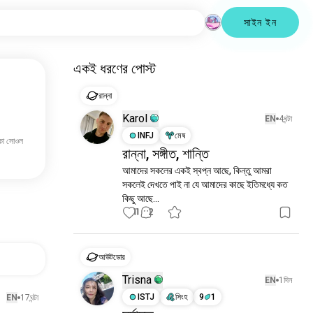
সাইন ইন
একই ধরণের পোস্ট
রান্না
Karol
EN
4ঘন্টা
INFJ
মেষ
কো সোওল
রান্না, সঙ্গীত, শান্তি
আমাদের সকলের একই স্বপ্ন আছে, কিন্তু আমরা 
সকলেই দেখতে পাই না যে আমাদের কাছে ইতিমধ্যে কত 
কিছু আছে...
11
2
আউটডোর
Trisna
EN
1দিন
ISTJ
সিংহ
9
1
EN
17ঘন্টা