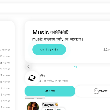
Music কমিউনিটি
music সম্প্রদায়, চ্যাট, এবং আলোচনা।
এখনি যোগদিন
2.2 
2 কো সোওল
36 লা সোওল
28 লা সোওল
সব
23 লা সোওল
সঙ্গীত
22 লা সোওল
4.3 লা পোস্ট
2.2 কো সোওল
21 লা সোওল
17 লা সোওল
যোগ দিন
সোওলস
16 লা সোওল
আজকের - সেরা
.7 লা সোওল
Yueyue
.9 লা সোওল