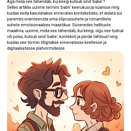
Aga mida see tähendab, kui keegi kutsub sind 'babe'?
Selles artiklis uurime termini 'babe' keerukusi ja nüansse ning 
kuidas seda kasutatakse erinevates kontekstides, et aidata sul 
paremini orienteeruda oma sõprussuhete ja romantiliste 
suhete emotsionaalses maastikus. Süvenedes hellituste 
maailma, uurime, mida see tähendab, kui keegi, olgu see tüdruk 
või poiss, kutsub sind 'babe', konteksti ja piiride tähtsust ning 
kuidas see termin tõlgitakse erinevatesse keeltesse ja 
digitaalsetesse platvormidesse.