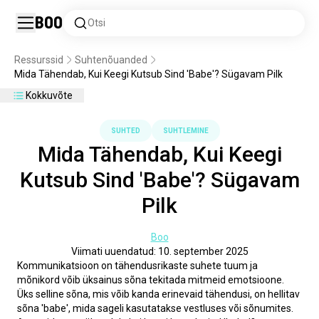
Boo
Otsi
Ressurssid
Suhtenõuanded
Mida Tähendab, Kui Keegi Kutsub Sind 'Babe'? Sügavam Pilk
Kokkuvõte
SUHTED
SUHTLEMINE
Mida Tähendab, Kui Keegi
Kutsub Sind 'Babe'? Sügavam
Pilk
Boo
Viimati uuendatud: 10. september 2025
Kommunikatsioon on tähendusrikaste suhete tuum ja 
mõnikord võib üksainus sõna tekitada mitmeid emotsioone. 
Üks selline sõna, mis võib kanda erinevaid tähendusi, on hellitav 
sõna 'babe', mida sageli kasutatakse vestluses või sõnumites. 