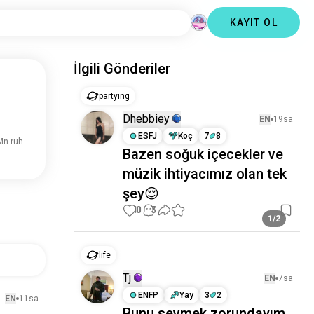
KAYIT OL
İlgili Gönderiler
partying
Dhebbiey
EN
19sa
ESFJ
Koç
7
8
Mn ruh
Bazen soğuk içecekler ve
müzik ihtiyacımız olan tek
şey😌
10
3
1/2
life
Tj
EN
7sa
ENFP
Yay
3
2
EN
11sa
Bunu sevmek zorundayım