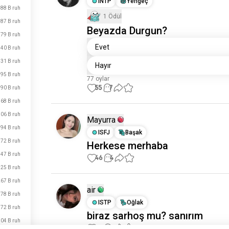
INTP
Yengeç
88 B ruh
1 Ödül
87 B ruh
Beyazda Durgun?
79 B ruh
Evet
40 B ruh
31 B ruh
Hayır
95 B ruh
77 oylar
55
7
90 B ruh
68 B ruh
06 B ruh
Mayurra
94 B ruh
ISFJ
Başak
72 B ruh
Herkese merhaba
47 B ruh
46
4
25 B ruh
67 B ruh
air
78 B ruh
ISTP
Oğlak
72 B ruh
biraz sarhoş mu? sanırım
04 B ruh
37
7