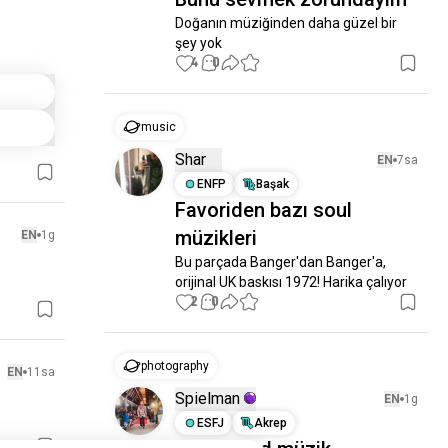
Doğanın müziğinden daha güzel bir 
şey yok
4
0
music
Shar
EN
7sa
ENFP
Başak
Favoriden bazı soul
müzikleri
EN
1g
Bu parçada Banger'dan Banger'a, 
orijinal UK baskısı 1972! Harika çalıyor
2
0
photography
EN
11sa
Spielman
EN
1g
ESFJ
Akrep