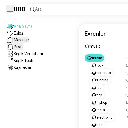
Boo
Ara
Ana Sayfa
Evrenler
Eşleş
Mesajlar
music
Profil
Kişilik Veritabanı
music
2
Kişilik Testi
rock
3
Kaynaklar
concerts
2
singing
2
rap
2
pop
2
hiphop
1
metal
1
electronic
7
latin
6