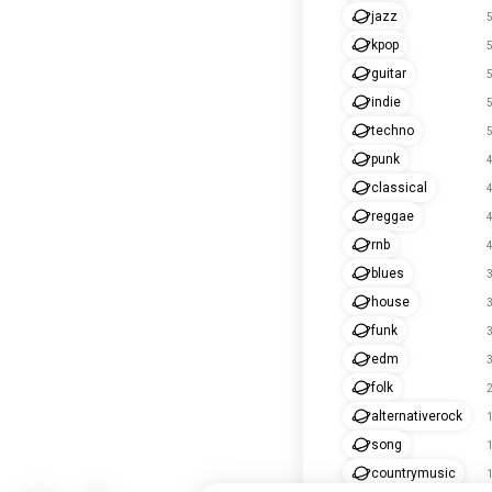
jazz
5
kpop
5
guitar
5
indie
5
techno
5
punk
4
classical
4
reggae
4
rnb
4
blues
3
house
3
funk
3
edm
3
folk
2
alternativerock
1
song
1
countrymusic
1