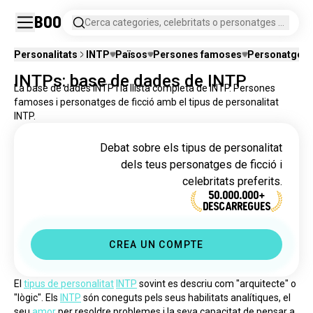
Boo
Cerca categories, celebritats o personatges de
ficció.
Personalitats
INTP
Països
Persones famoses
Personatges d
INTPs: base de dades de INTP
La base de dades INTP i la llista completa de INTP. Persones
famoses i personatges de ficció amb el tipus de personalitat
INTP.
Debat sobre els tipus de personalitat
dels teus personatges de ficció i
celebritats preferits.
50.000.000+
DESCÀRREGUES
CREA UN COMPTE
El 
tipus de personalitat
INTP
 sovint es descriu com "arquitecte" o 
"lògic". Els 
INTP
 són coneguts pels seus habilitats analítiques, el 
seu 
amor
 per resoldre problemes i la seva capacitat de pensar a 