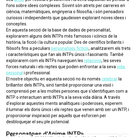
fons sobre idees complexes. Sovint són atrets per carreres en 
ciència, matemàtiques, enginyeria o filosofia, i són pensadors 
curiosos i independents que gaudeixen explorant noves idees i 
conceptes.
En aquesta secció de la base de dades de personalitat, 
explorarem alguns dels INTPs més famosos i icònics de la 
història, la ficció i la cultura popular. Des de científics brillants i 
filòsofs fins a peculiars 
personatges ficticis
, analitzarem els trets 
i característiques que fan als INTPs únics i fascinants. També 
explorarem com els INTPs naveguen les 
relacions
, les seves 
forces naturals i els reptes que poden enfrontar a la seva 
vida 
personal
 i professional.
El nostre objectiu en aquesta secció no és només 
celebrar
 la 
brillantor dels INTPs, sinó també proporcionar una visió i 
comprensió per a les moltes persones que s'identifiquen com a 
INTP o interactuen amb INTPs a la seva vida diària. A través 
d'explorar aquestes ments analítiques i poderoses, esperem 
il·luminar els dons únics i els reptes que venen amb ser un INTP, i 
proporcionar inspiració per aquells que esforcen per 
desbloquejar el seu ple potencial.
Personatges d'Anime INTP