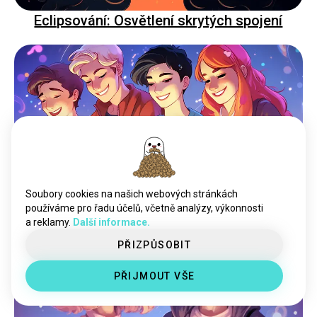
Eclipsování: Osvětlení skrytých spojení
Hledání hvězd: Nejlepší průvodce hledáním
Soubory cookies na našich webových stránkách
astrologických přátel online
používáme pro řadu účelů, včetně analýzy, výkonnosti
a reklamy.
Další informace.
PŘIZPŮSOBIT
PŘIJMOUT VŠE