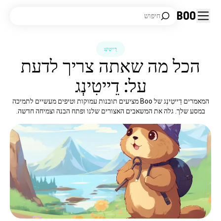
Boo
חיפוש
דֵייטִינְג
הכל מה שאתה צריך לדעת
על: דֵייטִינְג
המאמרים דֵייטִינְג של Boo מציעים תובנות עמוקות וטיפים מעשיים לתמיכה
במסע שלך. גלה את המשאבים האצורים שלנו ופתח הבנה וצמיחה חדשה.