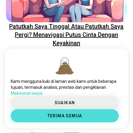
Patutkah Saya Tinggal Atau Patutkah Saya
Pergi? Menavigasi Putus Cinta Dengan
Keyakinan
Kami mengguna kuki di laman web kami untuk beberapa
tujuan, termasuk analisis, prestasi dan pengiklanan.
Maklumat lanjut.
SUAIKAN
Groundhogging: Membebaskan Diri Dari
TERIMA SEMUA
Siklus Hubungan