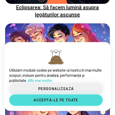
Eclipsarea: Să facem lumină asupra
legăturilor ascunse
Utilizăm module cookie pe website-ul nostru în mai multe
Alinierea Stelelor: Ghidul Ultim pentru
scopuri, inclusiv pentru analiză, performanță și
publicitate.
Află mai multe.
Găsirea Prietenilor de Astrologie Online
PERSONALIZEAZĂ
ACCEPTĂ-LE PE TOATE