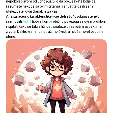
nepokolebljivom odlučnošću. Bilo da pokušavate bolje da 
razumete nekoga sa ovim crtama ili shvatite da ih sami 
uteleživate, ovaj članak je za vas.
Analiziraćemo karakteristike koje definišu "osobinu stene", 
razmotriti 
MBTI
 tipove koji 
se
 obično povezuju sa ovim profilom 
i ispitati kako se takve ličnosti snalaze u različitim aspektima 
života. Dakle, krenimo i istražimo čvrst, ali složen svet osobine 
stene.