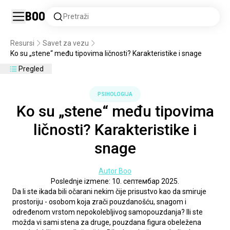
Boo
Pretraži
Resursi
Savet za vezu
Ko su „stene“ među tipovima ličnosti? Karakteristike i snage
Pregled
PSIHOLOGIJA
Ko su „stene“ među tipovima
ličnosti? Karakteristike i
snage
Autor Boo
Poslednje izmene: 10. септембар 2025.
Da li ste ikada bili očarani nekim čije prisustvo kao da smiruje 
prostoriju - osobom koja zrači pouzdanošću, snagom i 
određenom vrstom nepokolebljivog samopouzdanja? Ili ste 
možda vi sami stena za druge, pouzdana figura obeležena 