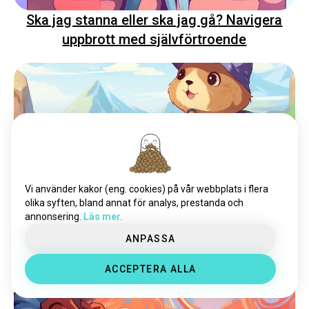
Ska jag stanna eller ska jag gå? Navigera
uppbrott med självförtroende
Vi använder kakor (eng. cookies) på vår webbplats i flera
Groundhogging: Bryta Från Relationscykler
olika syften, bland annat för analys, prestanda och
annonsering.
Läs mer.
ANPASSA
ACCEPTERA ALLA