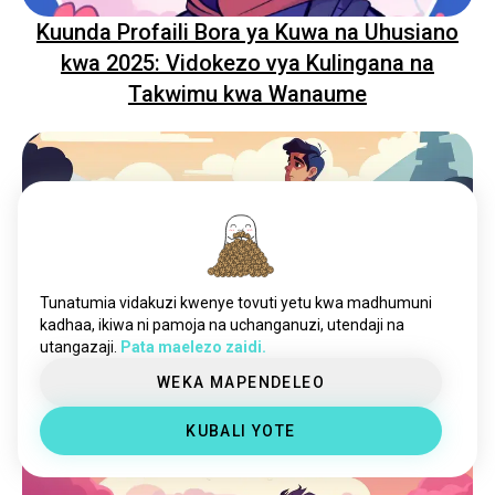
Kuunda Profaili Bora ya Kuwa na Uhusiano
kwa 2025: Vidokezo vya Kulingana na
Takwimu kwa Wanaume
Tunatumia vidakuzi kwenye tovuti yetu kwa madhumuni
kadhaa, ikiwa ni pamoja na uchanganuzi, utendaji na
utangazaji.
Pata maelezo zaidi.
Kujiua kwa Chester Bennington: Kuelewa
WEKA MAPENDELEO
Unyogovu Kati ya Wanaume
KUBALI YOTE