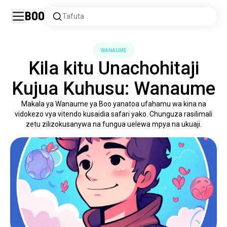
Boo
Tafuta
WANAUME
Kila kitu Unachohitaji
Kujua Kuhusu: Wanaume
Makala ya Wanaume ya Boo yanatoa ufahamu wa kina na
vidokezo vya vitendo kusaidia safari yako. Chunguza rasilimali
zetu zilizokusanywa na fungua uelewa mpya na ukuaji.