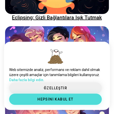
Eclipsing: Gizli Bağlantılara Işık Tutmak
Web sitemizde analiz, performans ve reklam dahil olmak
üzere çeşitli amaçlar için tanımlama bilgileri kullanıyoruz.
Yıldızları Hizalamak: Çevrimiçi Astroloji
Daha fazla bilgi edin.
Arkadaşları Bulmanın Nihai Rehberi
ÖZELLEŞTİR
HEPSİNİ KABUL ET