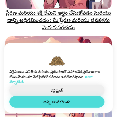
ప్రేరణ మరియు శక్తి లేమిని అర్థం చేసుకోవడం మరియు
దాన్ని అధిగమించడం : మీ ప్రేరణ మరియు జీవకళను
మెరుగుపరచడం
విశ్లేషణలు, పనితీరు మరియు ప్రకటనలతో సహా అనేక ప్రయోజనాల
కోసం మేము మా వెబ్‌సైట్‌లో కుకీలను ఉపయోగిస్తాము.
ఇంకా
నేర్చుకోండి.
మీ విలువ పెంచండి: పరిమిత లక్షణాల నుండి విముక్తి
కస్టమైజ్
పొందడం
అన్ని అంగీకరించు