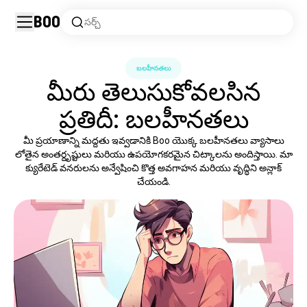
Boo
సర్చ్
బలహీనతలు
మీరు తెలుసుకోవలసిన
ప్రతిదీ: బలహీనతలు
మీ ప్రయాణాన్ని మద్దతు ఇవ్వడానికి Boo యొక్క బలహీనతలు వ్యాసాలు
లోతైన అంతర్దృష్టులు మరియు ఉపయోగకరమైన చిట్కాలను అందిస్తాయి. మా
క్యురేటెడ్ వనరులను అన్వేషించి కొత్త అవగాహన మరియు వృద్ధిని అన్లాక్
చేయండి.