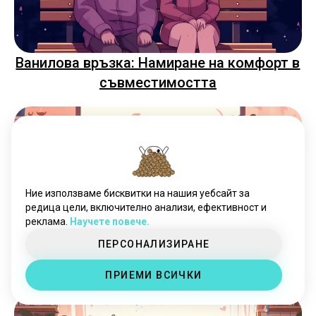
Ванилова връзка: Намиране на комфорт в
съвместимостта
Ние използваме бисквитки на нашия уебсайт за
редица цели, включително анализи, ефективност и
реклама.
Научете повече.
ПЕРСОНАЛИЗИРАНЕ
Ротационно запознанство: Откритие на
по-дълбоки връзки чрез личността
ПРИЕМИ ВСИЧКИ