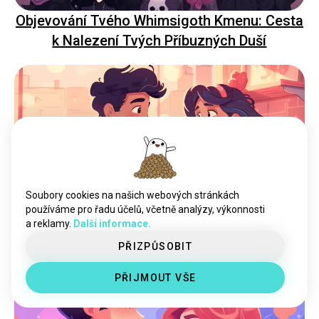
Objevování Tvého Whimsigoth Kmenu: Cesta
k Nalezení Tvých Příbuzných Duší
Soubory cookies na našich webových stránkách
Dekódování touhy: Rozpoznání znaků
používáme pro řadu účelů, včetně analýzy, výkonnosti
a reklamy.
Další informace.
přitažlivosti, které naznačují, že chce, abyste
PŘIZPŮSOBIT
udělali krok
PŘIJMOUT VŠE