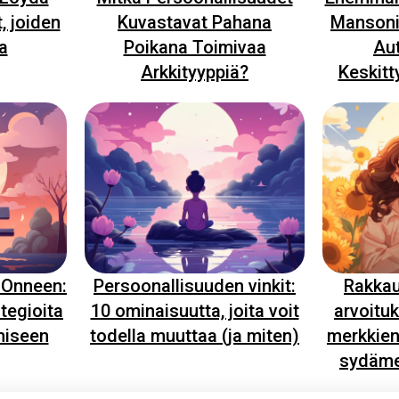
, joiden
Kuvastavat Pahana
Mansonin
a
Poikana Toimivaa
Aut
Arkkityyppiä?
Keskit
 Onneen:
Persoonallisuuden vinkit:
Rakka
ategioita
10 ominaisuutta, joita voit
arvoitu
miseen
todella muuttaa (ja miten)
merkkien
sydäme