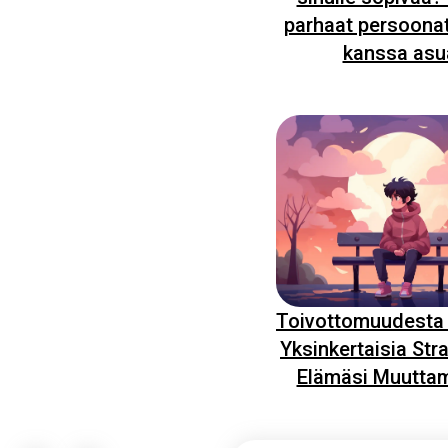
parhaat persoonat
kanssa asu
Toivottomuudesta
Yksinkertaisia Str
Elämäsi Muutta