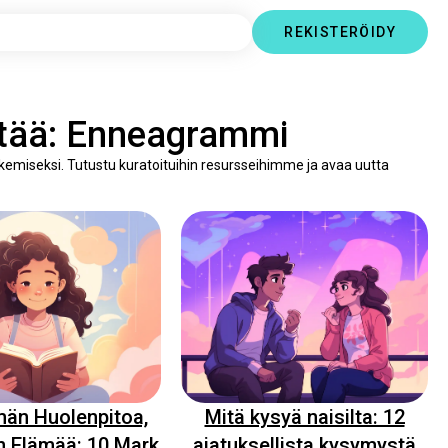
REKISTERÖIDY
ietää: Enneagrammi
ukemiseksi. Tutustu kuratoituihin resursseihimme ja avaa uutta
än Huolenpitoa,
Mitä kysyä naisilta: 12
 Elämää: 10 Mark
ajatuksellista kysymystä