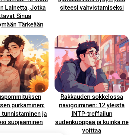
 Lainetta, Jotka
siteesi vahvistamiseksi
tavat Sinua
tymään Tärkeään
uspommituksen
Rakkauden sokkelossa
ksen purkaminen:
navigoiminen: 12 yleistä
 tunnistaminen ja
INTP-treffailun
si suojaaminen
sudenkuoppaa ja kuinka ne
voittaa