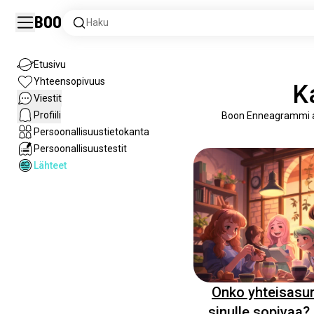
Boo
Haku
Etusivu
Yhteensopivuus
K
Viestit
Profiili
Boon Enneagrammi arti
Persoonallisuustietokanta
Persoonallisuustestit
Lähteet
Onko yhteisasu
sinulle sopivaa?