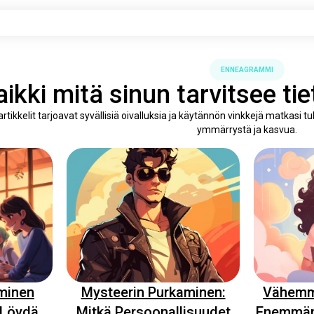
ENNEAGRAMMI
aikki mitä sinun tarvitsee t
kkelit tarjoavat syvällisiä oivalluksia ja käytännön vinkkejä matkasi t
ymmärrystä ja kasvua.
minen
Mysteerin Purkaminen:
Vähemm
 Löydä
Mitkä Persoonallisuudet
Enemmän