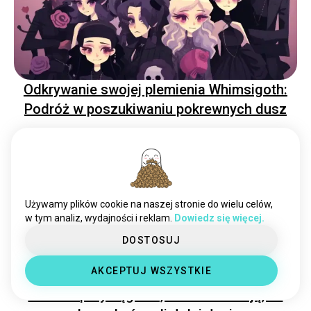
Odkrywanie swojej plemienia Whimsigoth:
Podróż w poszukiwaniu pokrewnych dusz
Używamy plików cookie na naszej stronie do wielu celów,
w tym analiz, wydajności i reklam.
Dowiedz się więcej.
DOSTOSUJ
AKCEPTUJ WSZYSTKIE
Odkrywanie pragnienia: Rozpoznawanie
znaków przyciągania, które wskazują, że