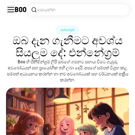
Boo
සොයන්න
එන්නේග්‍රම්
ඔබ දැන ගැනීමට අවශ්ය
සියලුම දේ: එන්නේග්‍රම්
Boo හි එන්නේග්‍රම් ලිපි ඔබගේ ගමනට සහාය වීමට ගැඹුරු
අවබෝධයන් සහ ප්‍රායෝගික ඉඟි ලබා දෙයි. අපගේ සම්පත් විග්‍රහ කළ
සම්පත් අධ්‍යයනය කරන්න හා නව අවබෝධයක් සහ වර්ධනයක් අක්‍රීය
කරන්න.