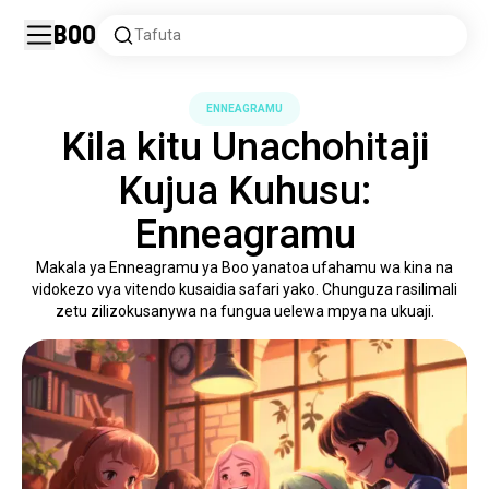
Boo
Tafuta
ENNEAGRAMU
Kila kitu Unachohitaji
Kujua Kuhusu:
Enneagramu
Makala ya Enneagramu ya Boo yanatoa ufahamu wa kina na
vidokezo vya vitendo kusaidia safari yako. Chunguza rasilimali
zetu zilizokusanywa na fungua uelewa mpya na ukuaji.