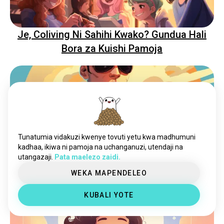
Je, Coliving Ni Sahihi Kwako? Gundua Hali
Bora za Kuishi Pamoja
Tunatumia vidakuzi kwenye tovuti yetu kwa madhumuni
kadhaa, ikiwa ni pamoja na uchanganuzi, utendaji na
utangazaji.
Pata maelezo zaidi.
Kufungua Siri: Ni Sifa Zipi Zinazowakilisha
WEKA MAPENDELEO
mfano wa "Mtu Mbaya"?
KUBALI YOTE