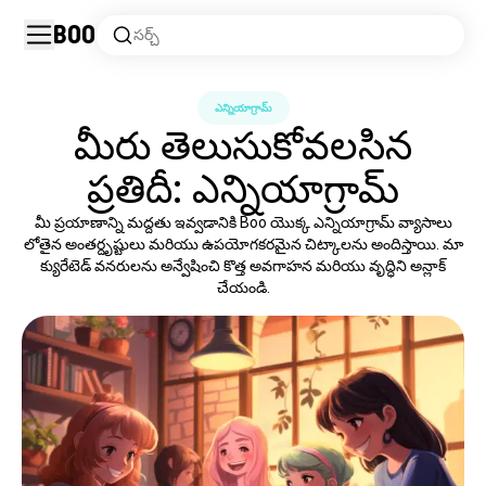
Boo
సర్చ్
ఎన్నియాగ్రామ్
మీరు తెలుసుకోవలసిన
ప్రతిదీ: ఎన్నియాగ్రామ్
మీ ప్రయాణాన్ని మద్దతు ఇవ్వడానికి Boo యొక్క ఎన్నియాగ్రామ్ వ్యాసాలు
లోతైన అంతర్దృష్టులు మరియు ఉపయోగకరమైన చిట్కాలను అందిస్తాయి. మా
క్యురేటెడ్ వనరులను అన్వేషించి కొత్త అవగాహన మరియు వృద్ధిని అన్లాక్
చేయండి.