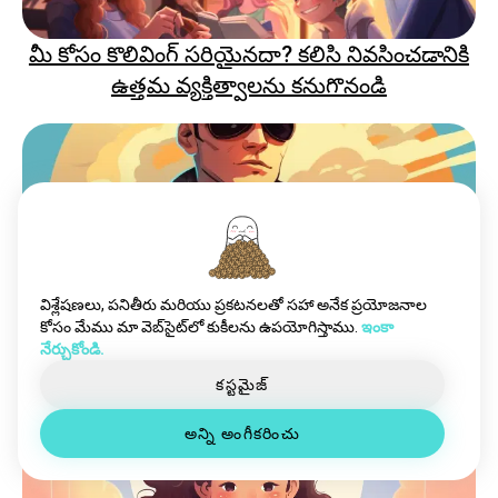
మీ కోసం కొలివింగ్ సరియైనదా? కలిసి నివసించడానికి
ఉత్తమ వ్యక్తిత్వాలను కనుగొనండి
విశ్లేషణలు, పనితీరు మరియు ప్రకటనలతో సహా అనేక ప్రయోజనాల
కోసం మేము మా వెబ్‌సైట్‌లో కుకీలను ఉపయోగిస్తాము.
ఇంకా
గోప్యాన్ని కుదుర్చడం: అప్రాప్త బాలుని ఆచారాన్ని ఏ
నేర్చుకోండి.
వ్యక్తిత్వాలు అవతరించాయనే?
కస్టమైజ్
అన్ని అంగీకరించు