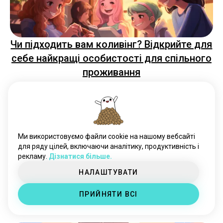
Чи підходить вам коливінг? Відкрийте для
себе найкращі особистості для спільного
проживання
Ми використовуємо файли cookie на нашому вебсайті
для ряду цілей, включаючи аналітику, продуктивність і
рекламу.
Дізнатися більше.
НАЛАШТУВАТИ
Розкриття таємниці: Які особистості
ПРИЙНЯТИ ВСІ
втілюють архетип поганого хлопця?